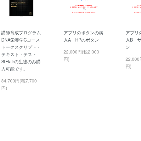
講師育成プログラム
アプリのボタンの購
アプリ
DNA栄養学Cコース
入A HPのボタン
入B 
トークスクリプト・
ン
22,000円(税2,000
テキスト・テスト
円)
22,000
StFlairの生徒のみ購
円)
入可能です。
84,700円(税7,700
円)