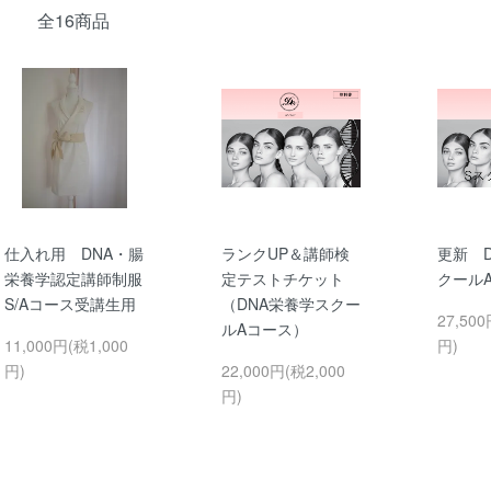
全16商品
仕入れ用 DNA・腸
ランクUP＆講師検
更新 
栄養学認定講師制服
定テストチケット
クール
S/Aコース受講生用
（DNA栄養学スクー
27,500
ルAコース）
11,000円(税1,000
円)
円)
22,000円(税2,000
円)