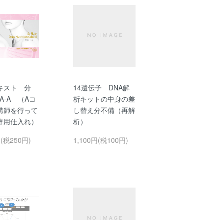
キスト 分
14遺伝子 DNA解
A-A （Aコ
析キットの中身の差
講師を行って
し替え分不備（再解
専用仕入れ）
析）
円(税250円)
1,100円(税100円)